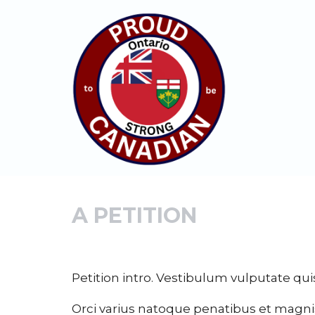
A PETITION
Petition intro. Vestibulum vulputate quis
Orci varius natoque penatibus et magnis